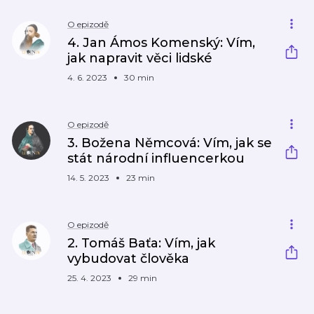
O epizodě
4. Jan Ámos Komenský: Vím,
jak napravit věci lidské
4. 6. 2023
30 min
O epizodě
3. Božena Němcová: Vím, jak se
stát národní influencerkou
14. 5. 2023
23 min
O epizodě
2. Tomáš Baťa: Vím, jak
vybudovat člověka
25. 4. 2023
29 min