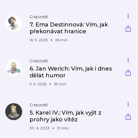
O epizodě
7. Ema Destinnová: Vím, jak
překonávat hranice
16. 9. 2025
26 min
O epizodě
6. Jan Werich: Vím, jak i dnes
dělat humor
9. 9. 2025
35 min
O epizodě
5. Karel IV.: Vím, jak vyjít z
prohry jako vítěz
30. 6. 2023
31 min