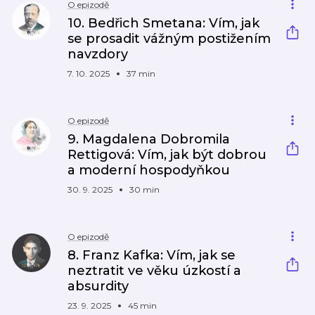
O epizodě
10. Bedřich Smetana: Vím, jak
se prosadit vážným postižením
navzdory
7. 10. 2025
37 min
O epizodě
9. Magdalena Dobromila
Rettigová: Vím, jak být dobrou
a moderní hospodyňkou
30. 9. 2025
30 min
O epizodě
8. Franz Kafka: Vím, jak se
neztratit ve věku úzkostí a
absurdity
23. 9. 2025
45 min