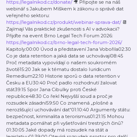
https://legalnikod.cz/donate/
🎥 Připojte se na náš
webinář s Jakubem Míškem k zákonu o správě dat
veřejného sektoru:
https://legalnikod.cz/produkt/webinar-sprava-dat/
📆
Zajímají Vás praktické zkušenosti s AI v advokacii?
Přijďte na event Brno Legal Tech Forum 2026:
https://legalnikod.cz/brno-legal-tech-forum-2026/
Kapitoly:00:00 Úvod a představení Jana Vobořila02:30
Co je data retention a jaká data se uchovávají08:45
Proč metadata vypovídají o našem soukromém
životě15:20 Jak se k tématu dostalo Iuridicum
Remedium22:10 Historie sporů o data retention v
Česku a EU30:40 Proč padlo rozhodnutí žalovat
stát39:15 Spor Jana Cibulky proti České
republice48:30 Co řekl Nejvyšší soud a proč je
rozsudek zásadní59:50 Co znamená „plošné a
nerozlišující uchovávání dat“01:10:40 Argumenty státu:
bezpečnost, kriminalita a terorismus01:21:15 Mohou
metadata pomáhat při vyšetřování trestných činů?
01:30:05 Jaké dopady má rozsudek na stát a
legislativu01:39:00 Otevírá rozsudek prostor pro další