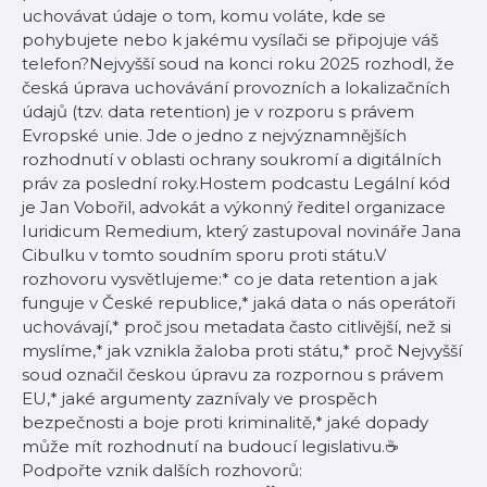
uchovávat údaje o tom, komu voláte, kde se
pohybujete nebo k jakému vysílači se připojuje váš
telefon?Nejvyšší soud na konci roku 2025 rozhodl, že
česká úprava uchovávání provozních a lokalizačních
údajů (tzv. data retention) je v rozporu s právem
Evropské unie. Jde o jedno z nejvýznamnějších
rozhodnutí v oblasti ochrany soukromí a digitálních
práv za poslední roky.Hostem podcastu Legální kód
je Jan Vobořil, advokát a výkonný ředitel organizace
Iuridicum Remedium, který zastupoval novináře Jana
Cibulku v tomto soudním sporu proti státu.V
rozhovoru vysvětlujeme:* co je data retention a jak
funguje v České republice,* jaká data o nás operátoři
uchovávají,* proč jsou metadata často citlivější, než si
myslíme,* jak vznikla žaloba proti státu,* proč Nejvyšší
soud označil českou úpravu za rozpornou s právem
EU,* jaké argumenty zaznívaly ve prospěch
bezpečnosti a boje proti kriminalitě,* jaké dopady
může mít rozhodnutí na budoucí legislativu.☕️
Podpořte vznik dalších rozhovorů: