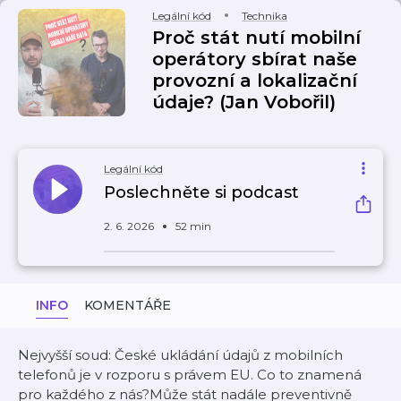
Legální kód
Technika
Proč stát nutí mobilní
operátory sbírat naše
provozní a lokalizační
údaje? (Jan Vobořil)
Legální kód
Poslechněte si podcast
2. 6. 2026
52 min
INFO
KOMENTÁŘE
Nejvyšší soud: České ukládání údajů z mobilních
telefonů je v rozporu s právem EU. Co to znamená
pro každého z nás?Může stát nadále preventivně