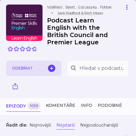
Vzdělání
,
Sport
,
Cizí jazyky
,
Fotbal
Jack Radford & Rich Moon
Podcast Learn
English with the
British Council and
Premier League
ODEBÍRAT
KOMENTÁŘE
INFO
PODOBNÉ
EPIZODY
1059
Řadit dle:
Nejnovější
Nejstarší
Nejposlouchanější