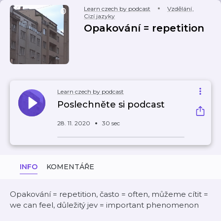
Learn czech by podcast
Vzdělání
,
Cizí jazyky
Opakování = repetition
Learn czech by podcast
Poslechněte si podcast
28. 11. 2020
30 sec
INFO
KOMENTÁŘE
Opakování = repetition, často = often, můžeme cítit =
we can feel, důležitý jev = important phenomenon