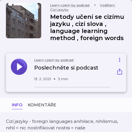
Learn czech by podcast
Vzdělání
,
Cizí jazyky
Metody učení se cizímu
jazyku , cizí slova ,
language learning
method , foreign words
Learn czech by podcast
Poslechněte si podcast
13. 2. 2021
3 min
INFO
KOMENTÁŘE
Cizí jazyky - foreign languages anihilace, nihilismus,
nihil = nic nostrifikovat nostra = naše