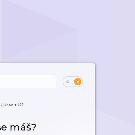
 / jak se máš?
 se máš?