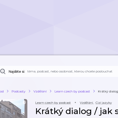
Najděte si:
od
Podcasty
Vzdělání
Learn czech by podcast
Krátký dialog
Learn czech by podcast
Vzdělání
,
Cizí jazyky
Krátký dialog / jak