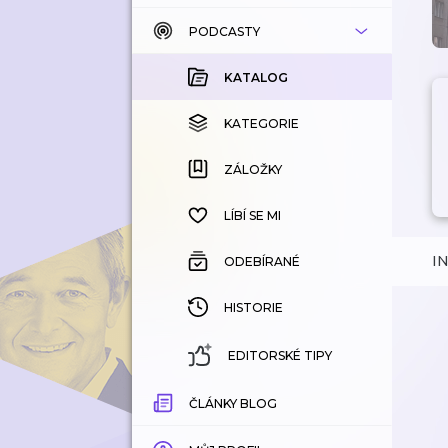
PODCASTY
KATALOG
KOUPENÉ
KATALOG
KATEGORIE
KATEGORIE
ZÁLOŽKY
ZÁLOŽKY
HISTORIE
LÍBÍ SE MI
I
ODEBÍRANÉ
HISTORIE
EDITORSKÉ TIPY
ČLÁNKY BLOG