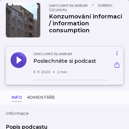
Learn czech by podcast
Vzdělání
,
Cizí jazyky
Konzumování informací
/ information
consumption
Learn czech by podcast
Poslechněte si podcast
3. 11. 2020
2 min
INFO
KOMENTÁŘE
Informace
Popis podcastu