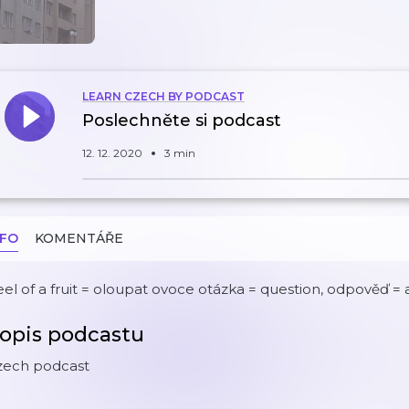
LEARN CZECH BY PODCAST
Poslechněte si podcast
12. 12. 2020
3 min
NFO
KOMENTÁŘE
el of a fruit = oloupat ovoce otázka = question, odpověď =
opis podcastu
zech podcast