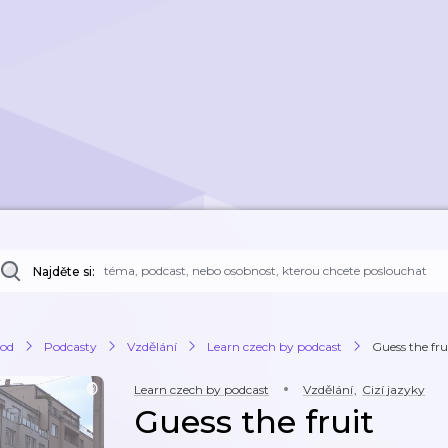
Najděte si:
od
Podcasty
Vzdělání
Learn czech by podcast
Guess the fru
Learn czech by podcast
Vzdělání
,
Cizí jazyky
Guess the fruit