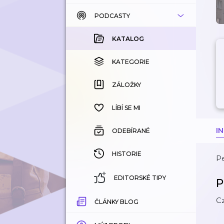
PODCASTY
KATALOG
KOUPENÉ
KATALOG
KATEGORIE
KATEGORIE
ZÁLOŽKY
ZÁLOŽKY
HISTORIE
LÍBÍ SE MI
I
ODEBÍRANÉ
HISTORIE
Pe
EDITORSKÉ TIPY
P
C
ČLÁNKY BLOG