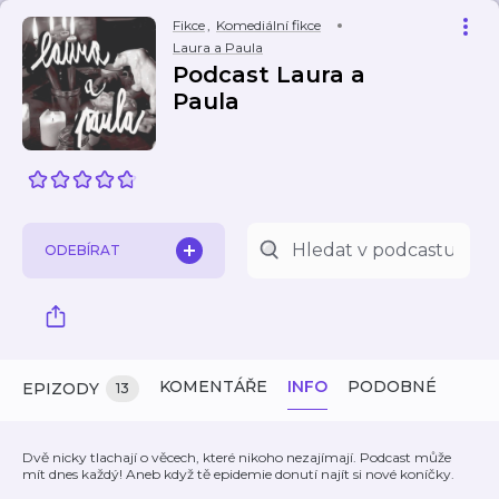
Fikce
,
Komediální fikce
Laura a Paula
Podcast Laura a
Paula
ODEBÍRAT
KOMENTÁŘE
INFO
PODOBNÉ
EPIZODY
13
Dvě nicky tlachají o věcech, které nikoho nezajímají. Podcast může
mít dnes každý! Aneb když tě epidemie donutí najít si nové koníčky.