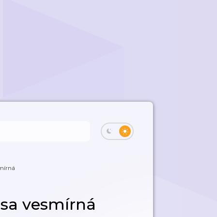
smírná
ása vesmírná