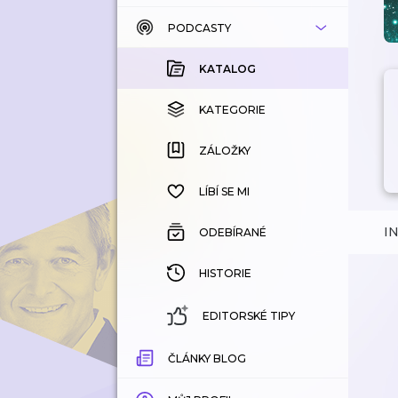
PODCASTY
KATALOG
KOUPENÉ
KATALOG
KATEGORIE
KATEGORIE
ZÁLOŽKY
ZÁLOŽKY
HISTORIE
LÍBÍ SE MI
I
ODEBÍRANÉ
HISTORIE
EDITORSKÉ TIPY
ČLÁNKY BLOG