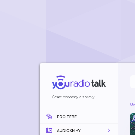
České podcasty a zprávy
Úv
PRO TEBE
AUDIOKNIHY