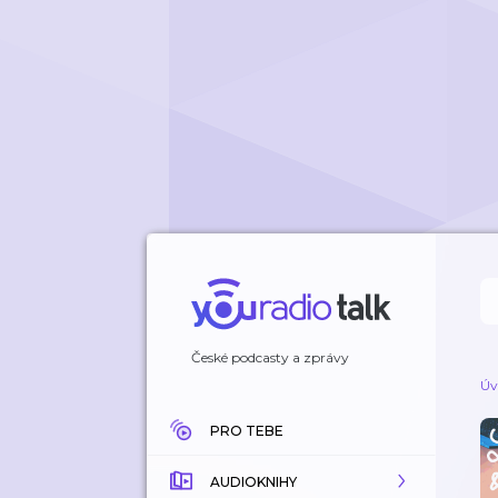
České podcasty a zprávy
Úv
PRO TEBE
AUDIOKNIHY