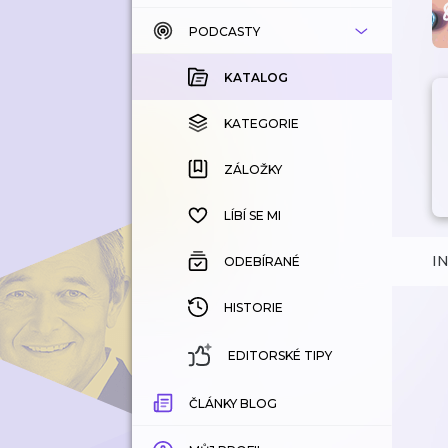
PODCASTY
KATALOG
KOUPENÉ
KATALOG
KATEGORIE
KATEGORIE
ZÁLOŽKY
ZÁLOŽKY
HISTORIE
LÍBÍ SE MI
I
ODEBÍRANÉ
HISTORIE
EDITORSKÉ TIPY
ČLÁNKY BLOG