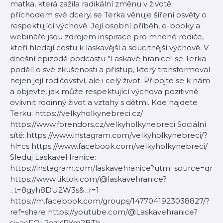
matka, která zažila radikální změnu v životě
příchodem své dcery, se Terka věnuje šíření osvěty o
respektující výchově. Její osobní příběh, e-booky a
webináře jsou zdrojem inspirace pro mnohé rodiče,
kteří hledají cestu k laskavější a soucitnější výchově. V
dnešní epizodě podcastu "Laskavé hranice" se Terka
podělí o své zkušenosti a přístup, který transformoval
nejen její rodičovství, ale i celý život. Připojte se k nám
a objevte, jak může respektující výchova pozitivně
ovlivnit rodinný život a vztahy s dětmi. Kde najdete
Terku: https://velkyholkynebreci.cz/
https://www.forendors.cz/velkyholkynebreci Sociální
sítě: https://www.instagram.com/velkyholkynebreci/?
hl=cs https://www.facebook.com/velkyholkynebreci/
Sleduj LaskaveHranice:
https://instagram.com/laskavehranice?utm_source=qr
https://www.tiktok.com/@laskavehranice?
_t=8gyh8DU2W3s&_r=1
https://m.facebook.com/groups/1477041923038827/?
ref=share https://youtube.com/@Laskavehranice?
si=acFOL2gzKPYm2BTh