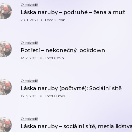
O epizodě
Láska naruby – podruhé – žena a muž
28. 1. 2021
1 hod 21 min
O epizodě
Potřetí – nekonečný lockdown
12. 2. 2021
1 hod 6 min
O epizodě
Láska naruby (počtvrté): Sociální sítě
13. 3. 2021
1 hod 13 min
O epizodě
Láska naruby – sociální sítě, metla lidstv