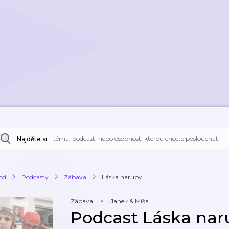
Najděte si:
od
Podcasty
Zábava
Láska naruby
Zábava
Janek & Míša
Podcast Láska nar