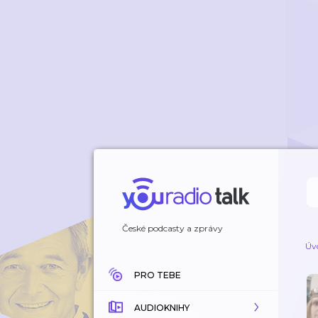
České podcasty a zprávy
Úv
PRO TEBE
AUDIOKNIHY