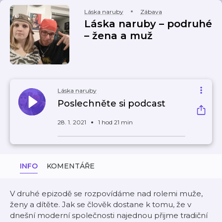
Láska naruby
Zábava
Láska naruby – podruhé
– žena a muž
Láska naruby
Poslechněte si podcast
28. 1. 2021
1 hod 21 min
INFO
KOMENTÁŘE
V druhé epizodě se rozpovídáme nad rolemi muže,
ženy a dítěte. Jak se člověk dostane k tomu, že v
dnešní moderní společnosti najednou přijme tradiční