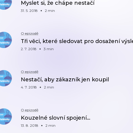
Myslet si, že chápe nestačí
31. 5. 2018
2 min
O epizodě
Tři věci, které sledovat pro dosažení výs
2. 7. 2018
3 min
O epizodě
Nestačí, aby zákazník jen koupil
4. 7. 2018
2 min
O epizodě
Kouzelné slovní spojení…
13. 8. 2018
2 min