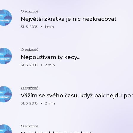
O epizodě
Největší zkratka je nic nezkracovat
31. 5. 2018
1 min
O epizodě
Nepoužívam ty kecy…
31. 5. 2018
2 min
O epizodě
Vážím se svého času, když pak nejdu po
31. 5. 2018
2 min
O epizodě