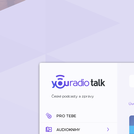
České podcasty a zprávy
Úv
PRO TEBE
AUDIOKNIHY