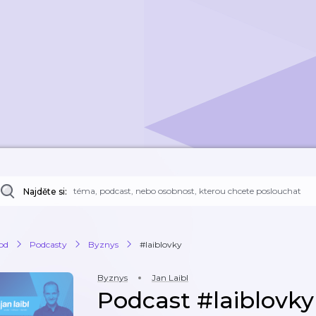
Najděte si:
od
Podcasty
Byznys
#laiblovky
Byznys
Jan Laibl
Podcast #laiblovky