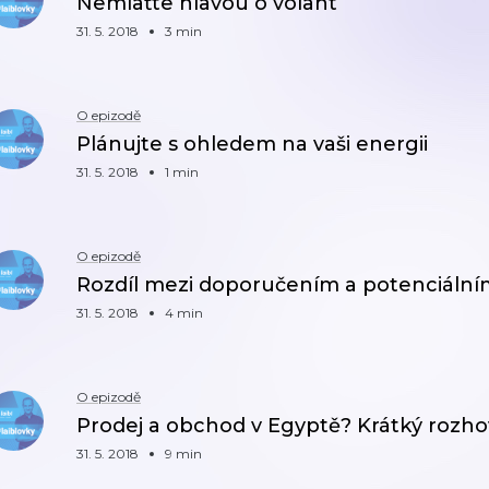
Nemlaťte hlavou o volant
31. 5. 2018
3 min
O epizodě
Plánujte s ohledem na vaši energii
31. 5. 2018
1 min
O epizodě
Rozdíl mezi doporučením a potenciální
31. 5. 2018
4 min
O epizodě
Prodej a obchod v Egyptě? Krátký rozh
31. 5. 2018
9 min