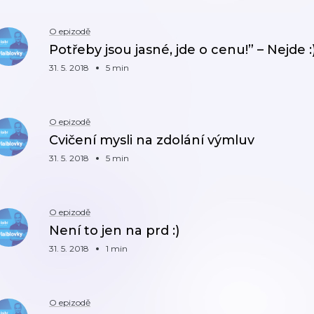
O epizodě
Potřeby jsou jasné, jde o cenu!” – Nejde :
31. 5. 2018
5 min
O epizodě
Cvičení mysli na zdolání výmluv
31. 5. 2018
5 min
O epizodě
Není to jen na prd :)
31. 5. 2018
1 min
O epizodě