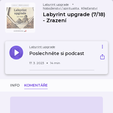
Labyrint upgrade
Náboženství / spiritualita
,
Křesťanství
Labyrint upgrade (7/18)
- Zrazení
Labyrint upgrade
Poslechněte si podcast
17. 3. 2023
14 min
INFO
KOMENTÁŘE