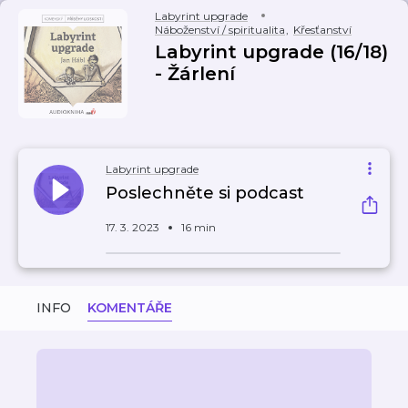
Labyrint upgrade
Náboženství / spiritualita
,
Křesťanství
Labyrint upgrade (16/18)
- Žárlení
Labyrint upgrade
Poslechněte si podcast
17. 3. 2023
16 min
INFO
KOMENTÁŘE