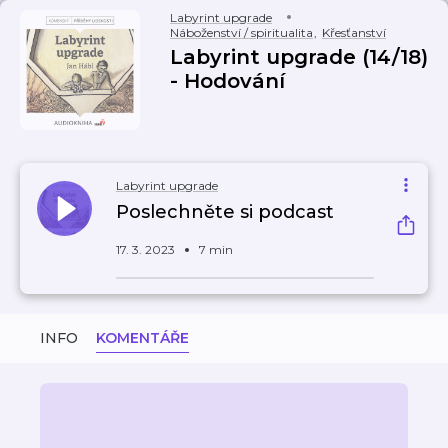
Labyrint upgrade
Náboženství / spiritualita
,
Křesťanství
Labyrint upgrade (14/18)
- Hodování
Labyrint upgrade
Poslechněte si podcast
17. 3. 2023
7 min
INFO
KOMENTÁŘE