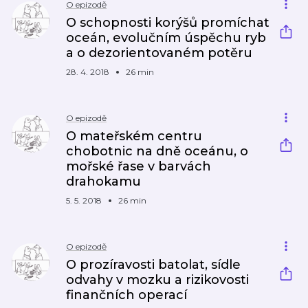
O epizodě
O schopnosti korýšů promíchat
oceán, evolučním úspěchu ryb
a o dezorientovaném potěru
28. 4. 2018
26 min
O epizodě
O mateřském centru
chobotnic na dně oceánu, o
mořské řase v barvách
drahokamu
5. 5. 2018
26 min
O epizodě
O prozíravosti batolat, sídle
odvahy v mozku a rizikovosti
finančních operací