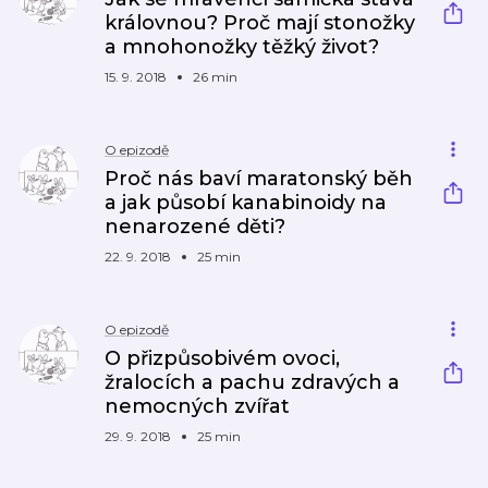
královnou? Proč mají stonožky
a mnohonožky těžký život?
15. 9. 2018
26 min
O epizodě
Proč nás baví maratonský běh
a jak působí kanabinoidy na
nenarozené děti?
22. 9. 2018
25 min
O epizodě
O přizpůsobivém ovoci,
žralocích a pachu zdravých a
nemocných zvířat
29. 9. 2018
25 min