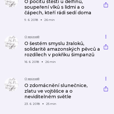
O pocitu štěstí u delfínů,
soupeření vlků s lidmi a o
čápech, kteří rádi sedí doma
9. 6. 2018
26 min
O epizodě
O šestém smyslu žraloků,
solidaritě amazonských pěvců a
rozdílech v pokřiku šimpanzů
16. 6. 2018
26 min
O epizodě
O zdomácnění slunečnice,
zlatu ve vojtěšce a o
neviditelném světle
23. 6. 2018
25 min