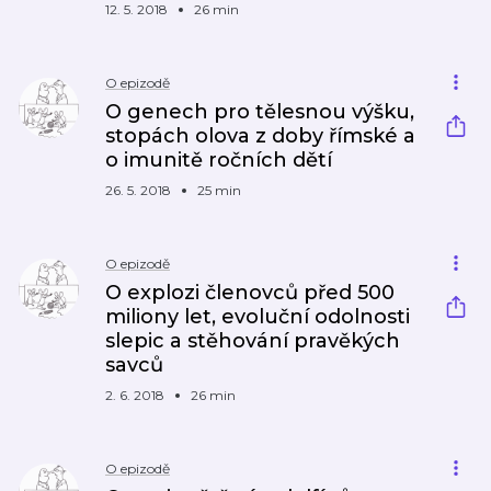
12. 5. 2018
26 min
O epizodě
O genech pro tělesnou výšku,
stopách olova z doby římské a
o imunitě ročních dětí
26. 5. 2018
25 min
O epizodě
O explozi členovců před 500
miliony let, evoluční odolnosti
slepic a stěhování pravěkých
savců
2. 6. 2018
26 min
O epizodě