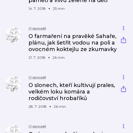
paměti a vlivu zeleně na děti
14. 7. 2018
25 min
O epizodě
O farmaření na pravěké Sahaře,
plánu, jak šetřit vodou na poli a
ovocném koktejlu ze zkumavky
21. 7. 2018
26 min
O epizodě
O slonech, kteří kultivují prales,
velkém loku komára a
rodičovství hrobaříků
28. 7. 2018
26 min
O epizodě