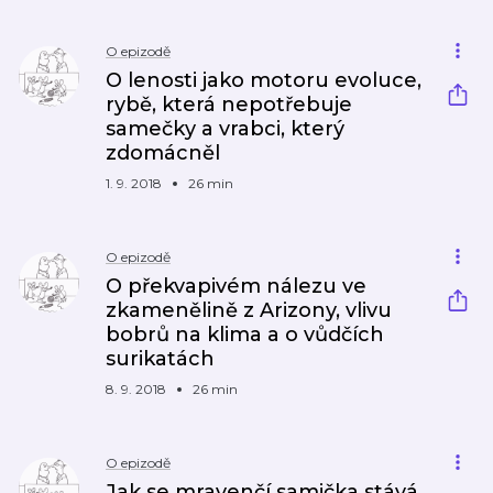
O epizodě
O lenosti jako motoru evoluce,
rybě, která nepotřebuje
samečky a vrabci, který
zdomácněl
1. 9. 2018
26 min
O epizodě
O překvapivém nálezu ve
zkamenělině z Arizony, vlivu
bobrů na klima a o vůdčích
surikatách
8. 9. 2018
26 min
O epizodě
Jak se mravenčí samička stává