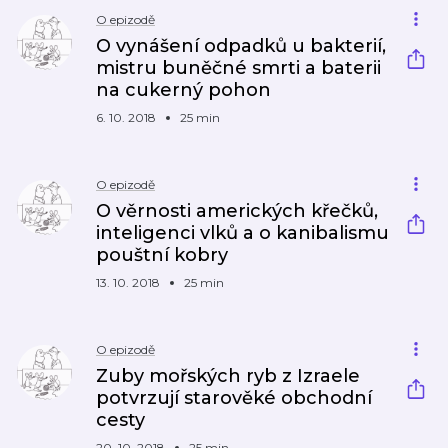
O epizodě
O vynášení odpadků u bakterií,
mistru buněčné smrti a baterii
na cukerný pohon
6. 10. 2018
25 min
O epizodě
O věrnosti amerických křečků,
inteligenci vlků a o kanibalismu
pouštní kobry
13. 10. 2018
25 min
O epizodě
Zuby mořských ryb z Izraele
potvrzují starověké obchodní
cesty
20. 10. 2018
25 min