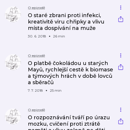
O epizodě
O staré zbrani proti infekci,
kreativitě viru chřipky a vlivu
místa dospívání na muže
30. 6. 2018
26 min
O epizodě
O platbě čokoládou u starých
Mayů, rychlejší cestě k biomase
a týmových hrách v době lovců
a sběračů
7. 7. 2018
25 min
O epizodě
O rozpoznávání tváří po úrazu
mozku, cvičení proti ztrátě