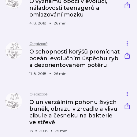
O významu obočí v evoluci,
náladovosti teenagerů a
omlazování mozku
4. 8. 2018
26 min
O epizodě
O schopnosti korýšů promíchat
oceán, evolučním úspěchu ryb
a dezorientovaném potěru
11. 8. 2018
26 min
O epizodě
O univerzálním pohonu živých
buněk, obrazu v zrcadle a vlivu
cibule a česneku na bakterie
ve střevě
18. 8. 2018
25 min