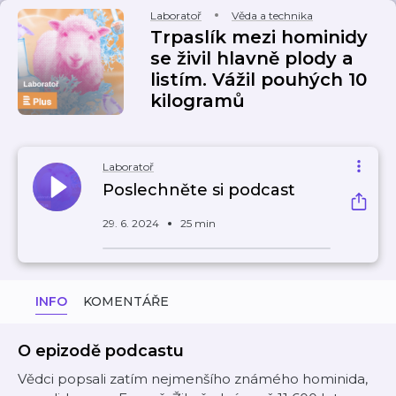
Laboratoř
Věda a technika
Trpaslík mezi hominidy
se živil hlavně plody a
listím. Vážil pouhých 10
kilogramů
Laboratoř
Poslechněte si podcast
29. 6. 2024
25 min
INFO
KOMENTÁŘE
O epizodě podcastu
Vědci popsali zatím nejmenšího známého hominida,