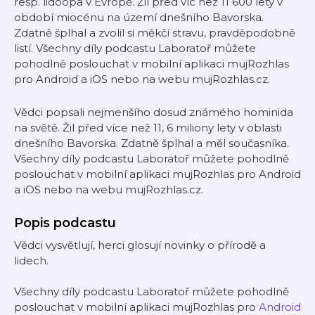
resp. lidoopa v Evropě. Žil před víc než 11 600 lety v
období miocénu na území dnešního Bavorska.
Zdatně šplhal a zvolil si měkčí stravu, pravděpodobně
listí. Všechny díly podcastu Laboratoř můžete
pohodlně poslouchat v mobilní aplikaci mujRozhlas
pro Android a iOS nebo na webu mujRozhlas.cz.
Vědci popsali nejmenšího dosud známého hominida
na světě. Žil před více než 11, 6 miliony lety v oblasti
dnešního Bavorska. Zdatně šplhal a měl současníka.
Všechny díly podcastu Laboratoř můžete pohodlně
poslouchat v mobilní aplikaci mujRozhlas pro Android
a iOS nebo na webu mujRozhlas.cz.
Popis podcastu
Vědci vysvětlují, herci glosují novinky o přírodě a
lidech.
Všechny díly podcastu Laboratoř můžete pohodlně
poslouchat v mobilní aplikaci mujRozhlas pro
Android