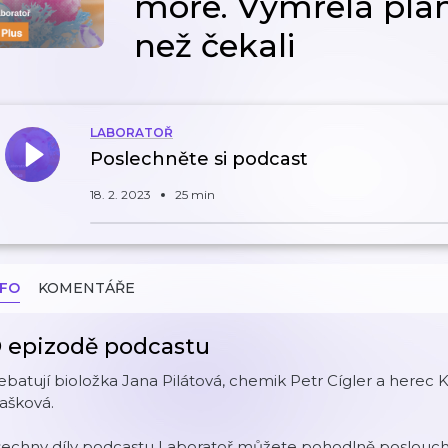
moře. Vymřelá plane
než čekali
LABORATOŘ
Poslechněte si podcast
18. 2. 2023
25 min
NFO
KOMENTÁŘE
 epizodě podcastu
batují bioložka Jana Pilátová, chemik Petr Cígler a herec 
ašková.
šechny díly podcastu Laboratoř můžete pohodlně posloucha