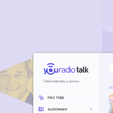
České podcasty a zprávy
Úv
PRO TEBE
AUDIOKNIHY