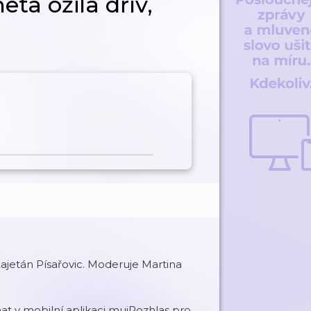
ta ožila dřív,
Kajetán Písařovic. Moderuje Martina
t v mobilní aplikaci mujRozhlas pro