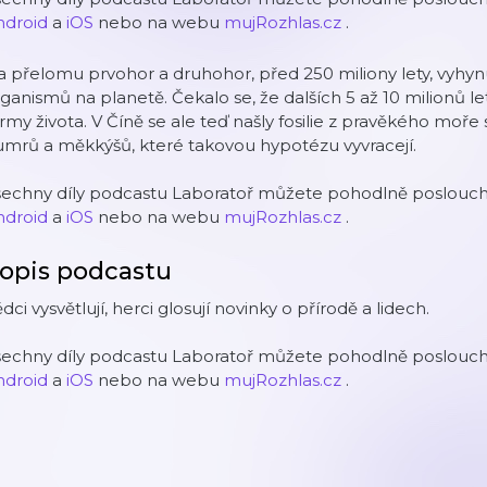
ndroid
a
iOS
nebo na webu
mujRozhlas.cz
.
 přelomu prvohor a druhohor, před 250 miliony lety, vyhy
ganismů na planetě. Čekalo se, že dalších 5 až 10 milionů le
rmy života. V Číně se ale teď našly fosilie z pravěkého moře s 
mrů a měkkýšů, které takovou hypotézu vyvracejí.
šechny díly podcastu Laboratoř můžete pohodlně posloucha
ndroid
a
iOS
nebo na webu
mujRozhlas.cz
.
opis podcastu
dci vysvětlují, herci glosují novinky o přírodě a lidech.
šechny díly podcastu Laboratoř můžete pohodlně posloucha
ndroid
a
iOS
nebo na webu
mujRozhlas.cz
.