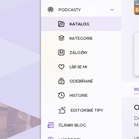
PODCASTY
KATALOG
KOUPENÉ
KATALOG
KATEGORIE
KATEGORIE
ZÁLOŽKY
ZÁLOŽKY
HISTORIE
LÍBÍ SE MI
ODEBÍRANÉ
I
HISTORIE
O
EDITORSKÉ TIPY
De
M
ČLÁNKY BLOG
V