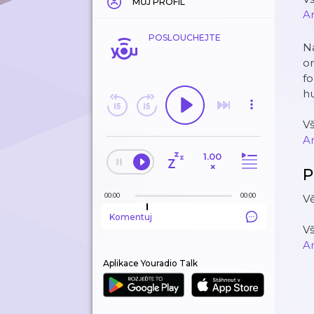
MŮJ PROFIL
A
POSLOUCHEJTE
Na
or
fo
hu
V
A
1.00
×
P
00:00
00:00
Vě
Komentuj
V
A
Aplikace Youradio Talk