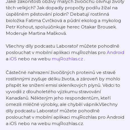
Jaké zákonitosti obživy malých živočichů olivňují životy
těch velkých? Jak dopadly propočty podílu žížal na
úspěšném pěstování plodin? Debatují rostlinná
bioložka Fatima Cvrčková a půdní ekolog a mykolog
Petr Kohout, spoluúčinkuje herec Otakar Brousek.
Moderuje Martina Mašková.
Všechny díly podcastu Laboratoř můžete pohodlně
poslouchat v mobilní aplikaci mujRozhlas pro
Android
a
iOS
nebo na webu
mujRozhlas.cz
.
Částečné nahrazení živočišných proteinů ve stravě
rostlinnými zvyšuje délku života, a zároveň by mohlo
přispět ke snížení emisí skleníkových plynů. Vědci to
vyvodili z dlouholetého výzkumu stravování
Kanaďanů. Některým jeho respondentům, kteří
omezili mléčné výrobky, ale chyběl vápník.Všechny
díly podcastu Laboratoř můžete pohodlně
poslouchat v mobilní aplikaci mujRozhlas pro Android
a iOS nebo na webu mujRozhlas.cz.