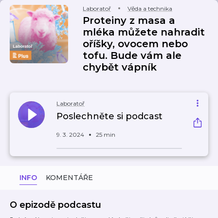
Laboratoř
Věda a technika
Proteiny z masa a
mléka můžete nahradit
oříšky, ovocem nebo
tofu. Bude vám ale
chybět vápník
Laboratoř
Poslechněte si podcast
9. 3. 2024
25 min
INFO
KOMENTÁŘE
O epizodě podcastu