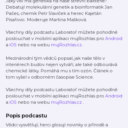
Jaký vliv má genetika na naše střevní bakterie?
Debatují molekulární genetik a bioinformatik Jan
Pačes, chemik Petr Slavíček a herec Kajetán
Písařovic. Moderuje Martina Mašková.
Všechny díly podcastu Laboratoř můžete pohodlně
poslouchat v mobilní aplikaci mujRozhlas pro
Android
a
iOS
nebo na webu
mujRozhlas.cz
.
Mezinárodní tým vědců popsal, jak naše tělo v
interiérech budov nejen vytváří, ale také odbourává
chemické látky. Pomáhá mu s tím ozón. Článek o
tom vyšel v odborném časopise Science.
Všechny díly podcastu Laboratoř můžete pohodlně
poslouchat v mobilní aplikaci mujRozhlas pro
Android
a
iOS
nebo na webu
mujRozhlas.cz
.
Popis podcastu
Vědci vysvětlují, herci glosují novinky o přírodě a