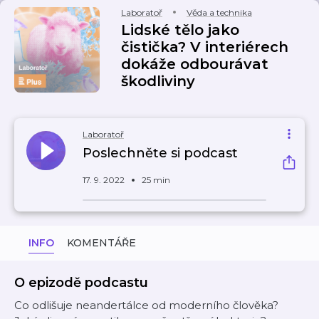
Laboratoř
Věda a technika
Lidské tělo jako
čistička? V interiérech
dokáže odbourávat
škodliviny
Laboratoř
Poslechněte si podcast
17. 9. 2022
25 min
INFO
KOMENTÁŘE
O epizodě podcastu
Co odlišuje neandertálce od moderního člověka?