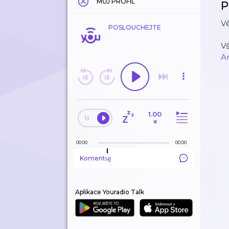
MŮJ PROFIL
P
Vě
POSLOUCHEJTE
V
A
1.00
×
00:00
00:00
Komentuj
Aplikace Youradio Talk