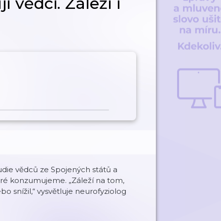
í vědci. Záleží i
tudie vědců ze Spojených států a
 které konzumujeme. „Záleží na tom,
bo snížil,“ vysvětluje neurofyziolog