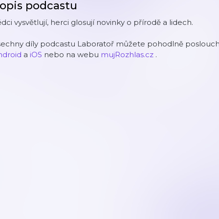
opis podcastu
dci vysvětlují, herci glosují novinky o přírodě a lidech.
šechny díly podcastu Laboratoř můžete pohodlně posloucha
ndroid
a
iOS
nebo na webu
mujRozhlas.cz
.