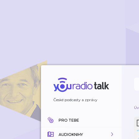
České podcasty a zprávy
Úv
PRO TEBE
AUDIOKNIHY