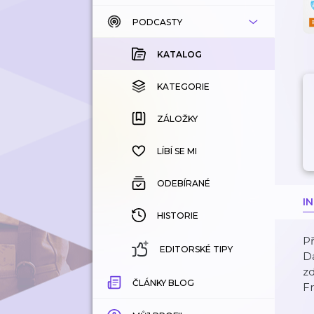
PODCASTY
KATALOG
KOUPENÉ
KATALOG
KATEGORIE
KATEGORIE
ZÁLOŽKY
ZÁLOŽKY
HISTORIE
LÍBÍ SE MI
ODEBÍRANÉ
I
HISTORIE
Př
EDITORSKÉ TIPY
Dá
zd
ČLÁNKY BLOG
Fr