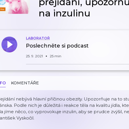
přejídání, upozorňuj
na inzulinu
LABORATOŘ
Poslechněte si podcast
25. 9. 2021
25 min
NFO
KOMENTÁŘE
ejídání nebývá hlavní příčinou obezity. Upozorňuje na to s
nska. Podle nich je důležitá i reakce těla na kvalitu jídla,
a jíme něco, co vyprovokuje inzulin, aby se prudce zvýšil, ne
antišek Vyskočil.