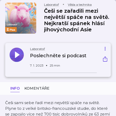
Laboratoř
Věda a technika
Češi se zařadili mezi
největší spáče na světě.
Nejkratší spánek hlásí
jihovýchodní Asie
Laboratoř
Poslechněte si podcast
7. 1. 2023
25 min
INFO
KOMENTÁŘE
Češi sami sebe řadí mezi největší spáče na světě.
Plyne to z velké britsko-francouzské studie, do které
se zapojilo více než 700 tisíc dobrovolníků ze 63 zemí