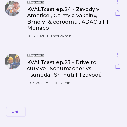
O epizodě
KVALTcast ep.24 - Závody v
Americe , Co my a vakcíny,
Brno v Raceroomu , ADAC a F1
Monaco
26. 5. 2021
1 hod 26 min
O epizodě
KVALTcast ep.23 - Drive to
survive , Schumacher vs
Tsunoda , Shrnutí F1 závodů
10. 5. 2021
1 hod 12 min
ZPĚT