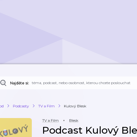
Najděte si:
od
Podcasty
TV a Film
Kulový Blesk
TV a Film
Blesk
Podcast Kulový Bl