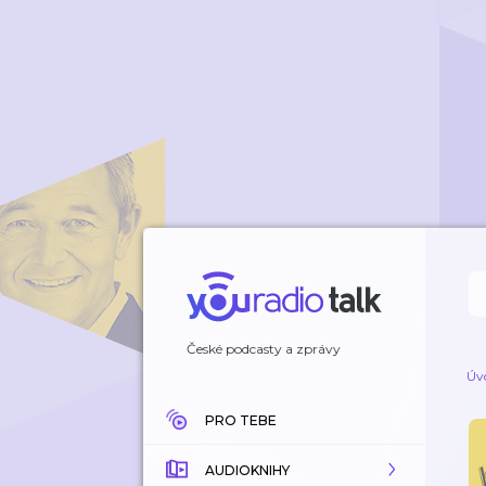
České podcasty a zprávy
Úv
PRO TEBE
AUDIOKNIHY