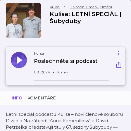
Kulisa
Divadelní umění
,
Umění
Kulisa: LETNÍ SPECIÁL |
Šubyduby
Kulisa
Poslechněte si podcast
1. 8. 2024
16 min
INFO
KOMENTÁŘE
Letní speciál podcastu Kulisa – noví členové souboru
Divadla Na zábradlí Anna Kameníková a David
Petrželka představují tituly 67. sezony!Šubyduby —