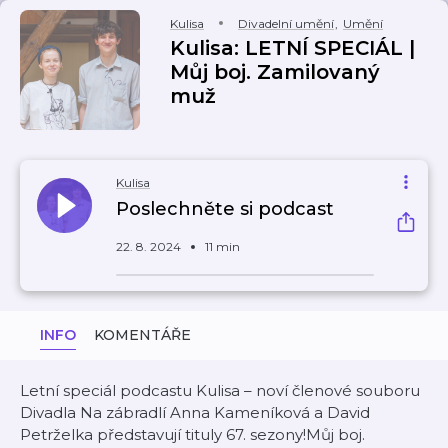
Kulisa
Divadelní umění
,
Umění
Kulisa: LETNÍ SPECIÁL |
Můj boj. Zamilovaný
muž
Kulisa
Poslechněte si podcast
22. 8. 2024
11 min
INFO
KOMENTÁŘE
Letní speciál podcastu Kulisa – noví členové souboru
Divadla Na zábradlí Anna Kameníková a David
Petrželka představují tituly 67. sezony!Můj boj.