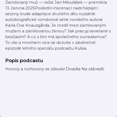
Zamilovaný muž — režie Jan Mikulášek — premiéra
13. června 2025Poslední inscenací nadcházející
sezony bude adaptace druhého dílu rozsáhlé
autobiografické románové série norského autora
Karla Ove Knausgårda. Je rozdíl mezi zamilovaným
mužem a zamilovanou ženou? Jak pracují seveřané s
bezčasím? A co s tím má společného surrealismus?
To vše a mnohem více se dozvíte v závěrečné
epizodě letního speciálu podcastu Kulisa.
Popis podcastu
Hovory a rozhovory ze zákulisí Divadla Na zábradlí.