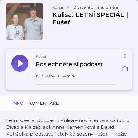
Kulisa
Divadelní umění
,
Umění
Kulisa: LETNÍ SPECIÁL |
Fušeři
Kulisa
Poslechněte si podcast
15. 8. 2024
14 min
INFO
KOMENTÁŘE
Letní speciál podcastu Kulisa – noví členové souboru
Divadla Na zábradlí Anna Kameníková a David
Petrželka představují tituly 67. sezony!Fušeři — režie