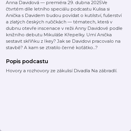
Anna Davidová — premiéra 29. dubna 2025Ve
čtvrtém díle letního speciálu podcastu Kulisa si
Anička s Davidem budou povídat o kutilství, fušerství
a zlatých českých ručičkách — tématech, která v
dubnu otevře inscenace v režii Anny Davidové podle
knižního debutu Mikuláše Křepelky. Umí Anička
sestavit skříňku z Ikey? Jak se Davidovi pracovalo na
stavbě? A kam se ztratilo černé koťátko...?
Popis podcastu
Hovory a rozhovory ze zákulisí Divadla Na zábradlí.