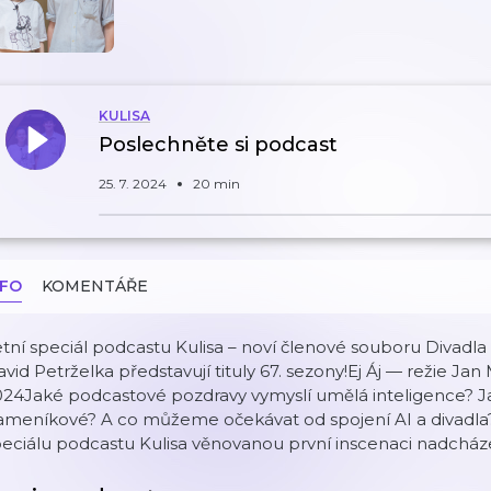
KULISA
Poslechněte si podcast
25. 7. 2024
20 min
NFO
KOMENTÁŘE
tní speciál podcastu Kulisa – noví členové souboru Divadl
vid Petrželka představují tituly 67. sezony!Ej Áj — režie Ja
24Jaké podcastové pozdravy vymyslí umělá inteligence? Jak
ameníkové? A co můžeme očekávat od spojení AI a divadla?
eciálu podcastu Kulisa věnovanou první inscenaci nadcháze