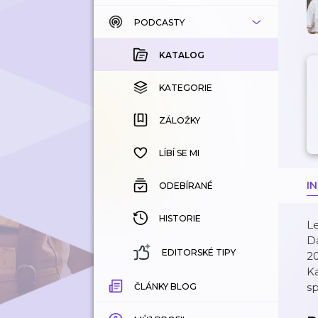
PODCASTY
KATALOG
KOUPENÉ
KATALOG
KATEGORIE
KATEGORIE
ZÁLOŽKY
ZÁLOŽKY
HISTORIE
LÍBÍ SE MI
I
ODEBÍRANÉ
HISTORIE
Le
Da
EDITORSKÉ TIPY
20
K
sp
ČLÁNKY BLOG