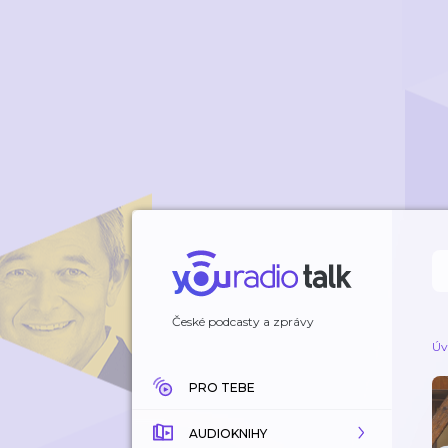
České podcasty a zprávy
Úv
PRO TEBE
AUDIOKNIHY