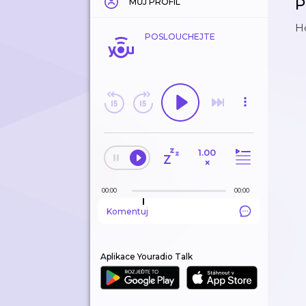
P
MŮJ PROFIL
Ho
POSLOUCHEJTE
1.00
×
00:00
00:00
Komentuj
Aplikace Youradio Talk