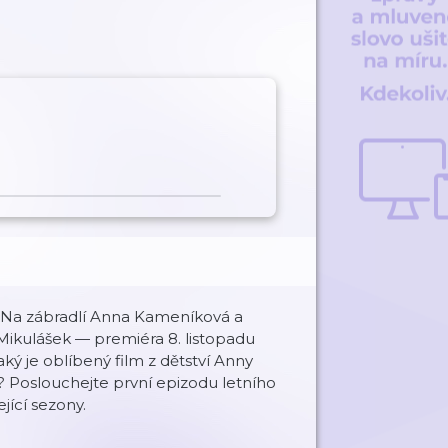
a Na zábradlí Anna Kameníková a
n Mikulášek — premiéra 8. listopadu
ý je oblíbený film z dětství Anny
 Poslouchejte první epizodu letního
jící sezony.