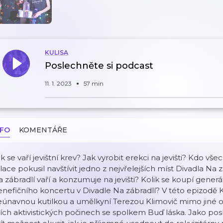
KULISA
Poslechněte si podcast
11. 1. 2023
57 min
NFO
KOMENTÁŘE
k se vaří jevištní krev? Jak vyrobit erekci na jevišti? Kdo
lace pokusil navštívit jedno z nejvřelejších míst Divadla Na 
 zábradlí vaří a konzumuje na jevišti? Kolik se koupí generá
nefičního koncertu v Divadle Na zábradlí? V této epizodě Ku
únavnou kutilkou a umělkyní Terezou Klimovič mimo jiné o jej
jích aktivistických počinech se spolkem Buď láska. Jako pos