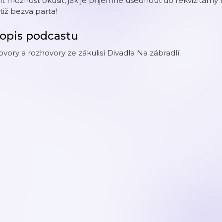
t možnost okusit, jak je příjemné usednout do rekvizitárny 
tiž bezva parta!
opis podcastu
vory a rozhovory ze zákulisí Divadla Na zábradlí.