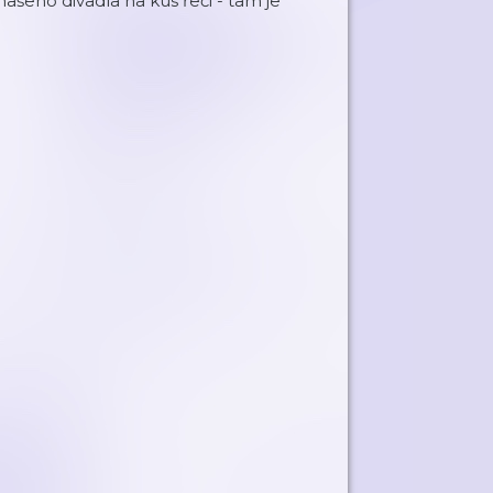
našeho divadla na kus řeči - tam je