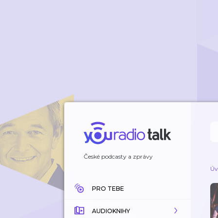
České podcasty a zprávy
Úv
PRO TEBE
AUDIOKNIHY