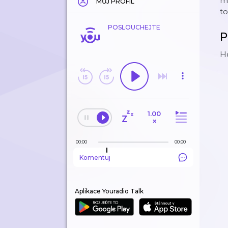
mí
MŮJ PROFIL
to
POSLOUCHEJTE
P
Ho
1.00
×
00:00
00:00
Komentuj
Aplikace Youradio Talk