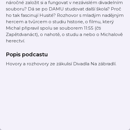
náročné založit si a fungovat v nezávislém divadelním
souboru? Dá se po DAMU studovat další škola? Proč
ho tak fascinují Husité? Rozhovor s mladým nadějným
hercem a tvůrcem o studiu historie, o filmu, který
Michal připravil spolu se souborem 11:55 (čti
Zapětdvanáct), o nahotě, o studu a nebo o Michalově
herectví.
Popis podcastu
Hovory a rozhovory ze zákulisí Divadla Na zábradlí.