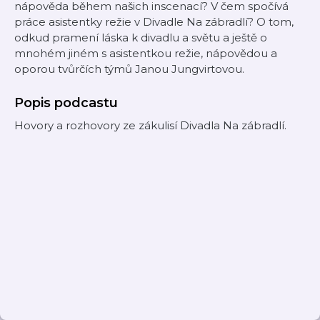
nápověda během našich inscenací? V čem spočívá
práce asistentky režie v Divadle Na zábradlí? O tom,
odkud pramení láska k divadlu a světu a ještě o
mnohém jiném s asistentkou režie, nápovědou a
oporou tvůrčích týmů Janou Jungvirtovou.
Popis podcastu
Hovory a rozhovory ze zákulisí Divadla Na zábradlí.