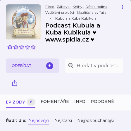
Fikce
,
Zábava
,
Knihy
,
Děti a rodina
,
Vzdělání pro děti
,
Mazlíčci a zvířata
Kubula a Kuba Kubikula
Podcast Kubula a
Kuba Kubikula ♥
www.spidla.cz ♥
ODEBÍRAT
KOMENTÁŘE
INFO
PODOBNÉ
EPIZODY
6
Řadit dle:
Nejnovější
Nejstarší
Nejposlouchanější