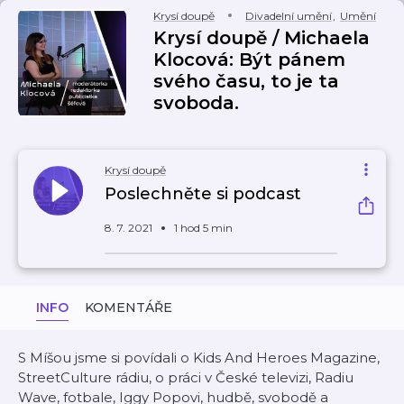
Krysí doupě
Divadelní umění
,
Umění
Krysí doupě / Michaela
Klocová: Být pánem
svého času, to je ta
svoboda.
Krysí doupě
Poslechněte si podcast
8. 7. 2021
1 hod 5 min
INFO
KOMENTÁŘE
S Míšou jsme si povídali o Kids And Heroes Magazine,
StreetCulture rádiu, o práci v České televizi, Radiu
Wave, fotbale, Iggy Popovi, hudbě, svobodě a