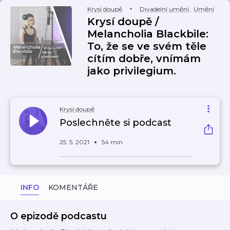
Krysí doupě
Divadelní umění
,
Umění
Krysí doupě /
Melancholia Blackbile:
To, že se ve svém těle
cítím dobře, vnímám
jako privilegium.
Krysí doupě
Poslechněte si podcast
25. 5. 2021
54 min
INFO
KOMENTÁŘE
O epizodě podcastu