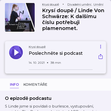
Krysí doupě
Divadelní umění
,
Umění
Krysí doupě / Linde Von
Schwärze: K dalšímu
číslu potřebuji
plamenomet.
Krysí doupě
Poslechněte si podcast
14. 10. 2021
38 min
INFO
KOMENTÁŘE
O epizodě podcastu
S Linde jsme si povídali o burlesce, vystupování,