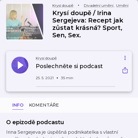
Krysí doupě
Divadelní umění
,
Umění
Krysí doupě / Irina
Sergejeva: Recept jak
zůstat krásná? Sport,
Sen, Sex.
Krysí doupě
Poslechněte si podcast
25. 5. 2021
35 min
INFO
KOMENTÁŘE
O epizodě podcastu
Irina Sergejeva je úspěšná podnikatelka s vlastní