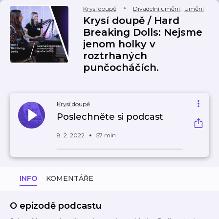
Krysí doupě
Divadelní umění
,
Umění
Krysí doupě / Hard
Breaking Dolls: Nejsme
jenom holky v
roztrhaných
punčocháčích.
Krysí doupě
Poslechněte si podcast
8. 2. 2022
57 min
INFO
KOMENTÁŘE
O epizodě podcastu