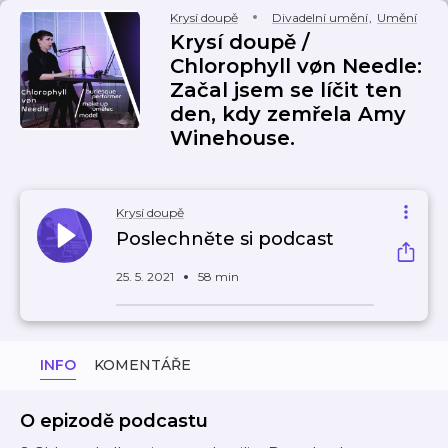
Krysí doupě
Divadelní umění
,
Umění
Krysí doupě /
Chlorophyll vøn Needle:
Začal jsem se líčit ten
den, kdy zemřela Amy
Winehouse.
Krysí doupě
Poslechněte si podcast
25. 5. 2021
58 min
INFO
KOMENTÁŘE
O epizodě podcastu