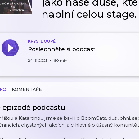
jako naše duše, kte
naplní celou stage.
KRYSÍ DOUPĚ
Poslechněte si podcast
24. 6. 2021
50 min
NFO
KOMENTÁŘE
 epizodě podcastu
Míšou a Katartinou jsme se bavili o BoomCats, duši, ohni, se
énincích, chystaných akcích, ale hlavně o úžasné komunitě 