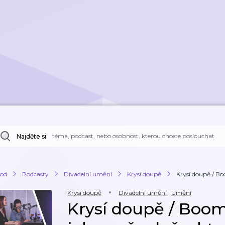
Najděte si:
od
Podcasty
Divadelní umění
Krysí doupě
Krysí doupě / Bo
Krysí doupě
Divadelní umění
,
Umění
Krysí doupě / Boom