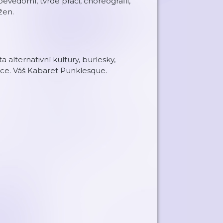
bevědomí, tvrdé práci, choreografii,
žen.
alternativní kultury, burlesky,
kce. Váš Kabaret Punklesque.