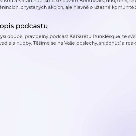
Míšou a Katartinou jsme se bavili o BoomCats, duši, ohni, se
énincích, chystaných akcích, ale hlavně o úžasné komunitě 
opis podcastu
ysí doupě, pravidelný podcast Kabaretu Punklesque ze světa 
vadla a hudby. Těšíme se na Vaše poslechy, shlédnutí a rea