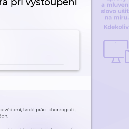
rá při vystoupení
bevědomí, tvrdé práci, choreografii,
žen.