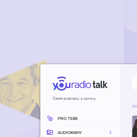
České podcasty a zprávy
Úv
PRO TEBE
AUDIOKNIHY