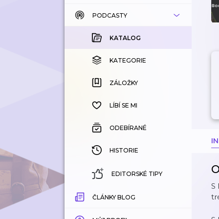
PODCASTY
KATALOG
KOUPENÉ
KATALOG
KATEGORIE
KATEGORIE
ZÁLOŽKY
ZÁLOŽKY
HISTORIE
LÍBÍ SE MI
ODEBÍRANÉ
I
HISTORIE
O
EDITORSKÉ TIPY
S 
tr
ČLÁNKY BLOG