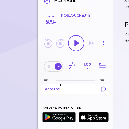
S 
MŮJ PROFIL
tr
POSLOUCHEJTE
P
Kr
di
1.00
×
00:00
00:00
Komentuj
Aplikace Youradio Talk