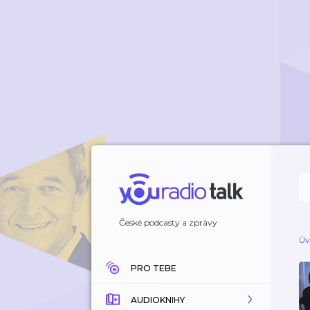
České podcasty a zprávy
Úv
PRO TEBE
AUDIOKNIHY