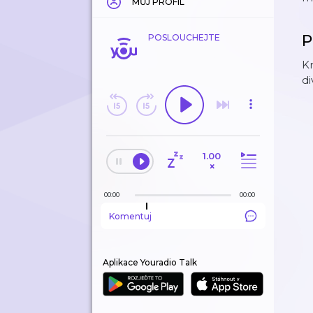
MŮJ PROFIL
P
POSLOUCHEJTE
Kr
di
1.00
×
00:00
00:00
Komentuj
Aplikace Youradio Talk