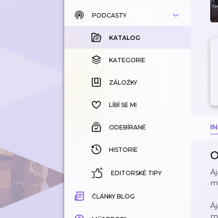
PODCASTY
KATALOG
KOUPENÉ
KATALOG
KATEGORIE
KATEGORIE
ZÁLOŽKY
ZÁLOŽKY
HISTORIE
LÍBÍ SE MI
I
ODEBÍRANÉ
HISTORIE
O
Áj
EDITORSKÉ TIPY
ma
ČLÁNKY BLOG
Áj
ma