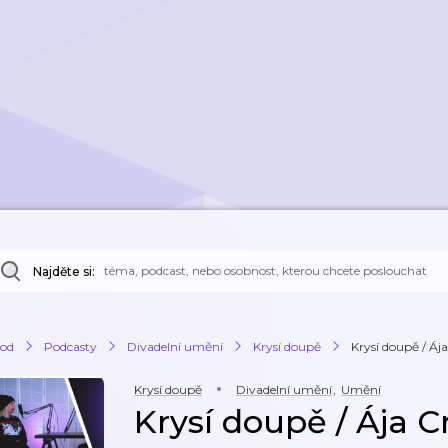
Najděte si:
od
Podcasty
Divadelní umění
Krysí doupě
Krysí doupě / Áj
Krysí doupě
Divadelní umění
,
Umění
Krysí doupě / Ája 