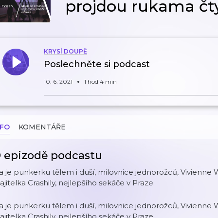
projdou rukama čty
KRYSÍ DOUPĚ
Poslechněte si podcast
10. 6. 2021
1 hod 4 min
NFO
KOMENTÁŘE
 epizodě podcastu
a je punkerku tělem i duší, milovnice jednorožců, Vivienn
jitelka Crashily, nejlepšího sekáče v Praze.
a je punkerku tělem i duší, milovnice jednorožců, Vivienn
jitelka Crashily, nejlepšího sekáče v Praze.