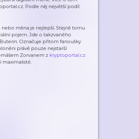
ortal.cz. Podle něj největší podíl
ie nebo měna je nejlepší. Stejně tomu
peciální pojem. Jde o takzvaného
 Buterin. Označuje přitom fanoušky
kloněni právě pouze nejstarší
s Tomášem Zorvanem z
kryptoportal.cz
ví maximalisté.