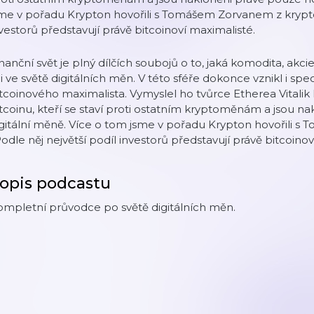
me v pořadu Krypton hovořili s Tomášem Zorvanem z kryptop
vestorů představují právě bitcoinoví maximalisté.
nanční svět je plný dílčích soubojů o to, jaká komodita, akc
 i ve světě digitálních měn. V této sféře dokonce vznikl i s
tcoinového maximalista. Vymyslel ho tvůrce Etherea Vitalik
tcoinu, kteří se staví proti ostatním kryptoměnám a jsou na
gitální měně. Více o tom jsme v pořadu Krypton hovořili 
Podle něj největší podíl investorů představují právě bitcoino
opis podcastu
mpletní průvodce po světě digitálních měn.