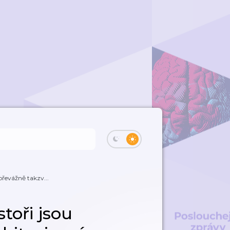
převážně takzv...
toři jsou