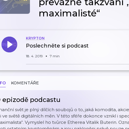
převážně takzvaní „
maximalisté“
KRYPTON
Poslechněte si podcast
18. 4. 2019
7 min
NFO
KOMENTÁŘE
 epizodě podcastu
nanční svět je plný dílčích soubojů o to, jaká komodita, akc
 i ve světě digitálních měn. V této sféře dokonce vznikl i sp
ximalista“. Vymyslel ho tvůrce Etherea Vitalik Buterin. Ozna
oti ostatním kryptoměnám a jsou nakloněni právě pouze nej