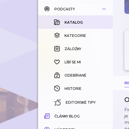
PODCASTY
KATALOG
KOUPENÉ
KATALOG
KATEGORIE
KATEGORIE
ZÁLOŽKY
ZÁLOŽKY
HISTORIE
LÍBÍ SE MI
ODEBÍRANÉ
I
HISTORIE
O
EDITORSKÉ TIPY
Fi
je
ČLÁNKY BLOG
ma
pr