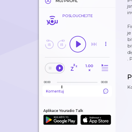
MŮJ PROFIL
js
in
POSLOUCHEJTE
Fi
je
bi
bi
di
. 
1.00
×
P
00:00
00:00
Ko
Komentuj
Aplikace Youradio Talk