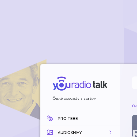
České podcasty a zprávy
Úv
PRO TEBE
AUDIOKNIHY