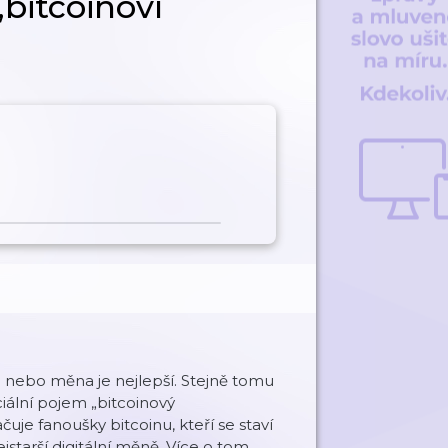
bitcoinoví
ie nebo měna je nejlepší. Stejně tomu
eciální pojem „bitcoinový
čuje fanoušky bitcoinu, kteří se staví
starší digitální měně. Více o tom