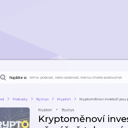
Najděte si:
od
Podcasty
Byznys
Krypton
Kryptoměnoví investoři jsou 
Krypton
Byznys
Kryptoměnoví inves