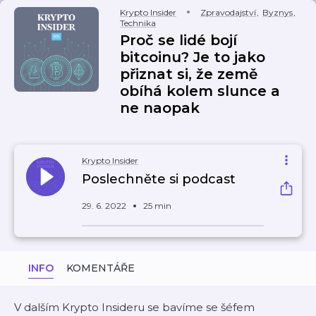
Krypto Insider
Zpravodajství
,
Byznys
,
Technika
Proč se lidé bojí
bitcoinu? Je to jako
přiznat si, že země
obíhá kolem slunce a
ne naopak
Krypto Insider
Poslechněte si podcast
29. 6. 2022
25 min
INFO
KOMENTÁŘE
V dalším Krypto Insideru se bavíme se šéfem