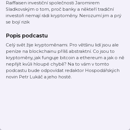
Raiffaisen investiční společnosti Jaromirem
Sladkovským o tom, proč banky a někteří tradiční
investoři nemají rádi kryptoměny. Nerozumí jim a prý
se bojí rizik
Popis podcastu
Celý svět žije kryptoměnami. Pro většinu lidí jsou ale
peníze na blockchainu příliš abstraktní. Co jsou to
kryptoměny, jak funguje bitcoin a ethereum a jak o ně
nepřijít kvůli hloupé chybě? Na to vám v tomto
podcastu bude odpovídat redaktor Hospodářských
novin Petr Lukáč a jeho hosté.