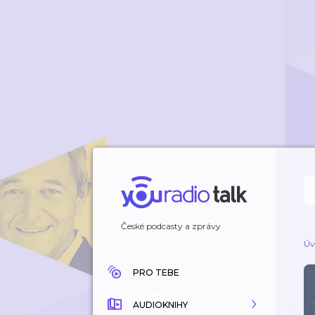
České podcasty a zprávy
Úv
PRO TEBE
AUDIOKNIHY