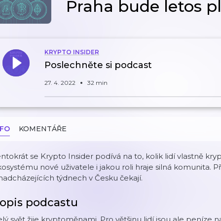
Praha bude letos p
KRYPTO INSIDER
Poslechněte si podcast
27. 4. 2022
32 min
NFO
KOMENTÁŘE
ntokrát se Krypto Insider podívá na to, kolik lidí vlastně k
osystému nové uživatele i jakou roli hraje silná komunita. Př
nadcházejících týdnech v Česku čekají.
opis podcastu
lý svět žije kryptoměnami. Pro většinu lidí jsou ale peníze n