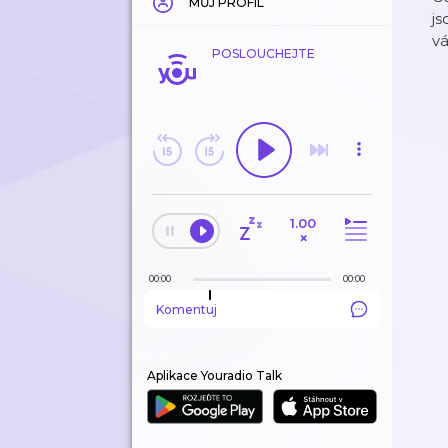
MŮJ PROFIL
js
v
POSLOUCHEJTE
1.00
×
00:00
00:00
Komentuj
Aplikace Youradio Talk