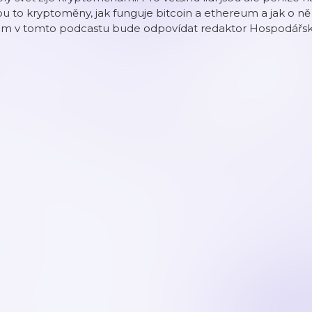
ou to kryptoměny, jak funguje bitcoin a ethereum a jak o ně
ám v tomto podcastu bude odpovídat redaktor Hospodářskýc