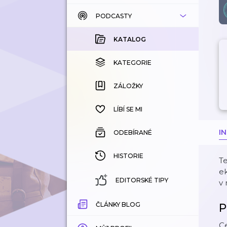
PODCASTY
KATALOG
KOUPENÉ
KATALOG
KATEGORIE
KATEGORIE
ZÁLOŽKY
ZÁLOŽKY
HISTORIE
LÍBÍ SE MI
I
ODEBÍRANÉ
HISTORIE
Te
ek
EDITORSKÉ TIPY
v 
ČLÁNKY BLOG
P
Ce