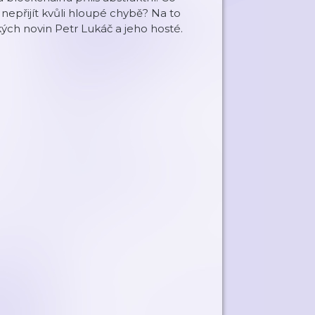
 nepřijít kvůli hloupé chybě? Na to
h novin Petr Lukáč a jeho hosté.