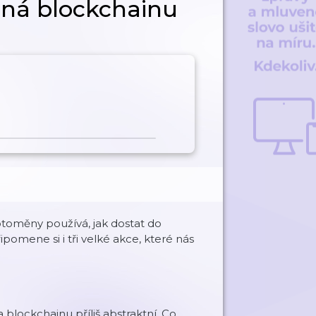
lná blockchainu
ryptoměny používá, jak dostat do
ipomene si i tři velké akce, které nás
a blockchainu příliš abstraktní. Co