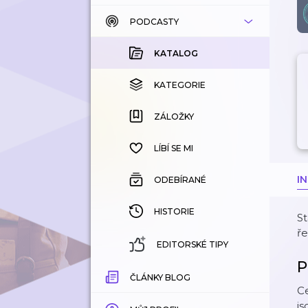
PODCASTY
KATALOG
KOUPENÉ
KATALOG
KATEGORIE
KATEGORIE
ZÁLOŽKY
ZÁLOŽKY
HISTORIE
LÍBÍ SE MI
I
ODEBÍRANÉ
HISTORIE
St
ře
EDITORSKÉ TIPY
P
ČLÁNKY BLOG
Ce
js