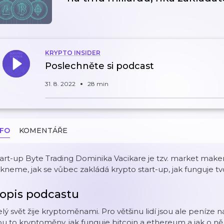
KRYPTO INSIDER
Poslechněte si podcast
31. 8. 2022
28 min
NFO
KOMENTÁŘE
art-up Byte Trading Dominika Vacikare je tzv. market maker
kneme, jak se vůbec zakládá krypto start-up, jak funguje tv
opis podcastu
lý svět žije kryptoměnami. Pro většinu lidí jsou ale peníze n
ou to kryptoměny, jak funguje bitcoin a ethereum a jak o ně