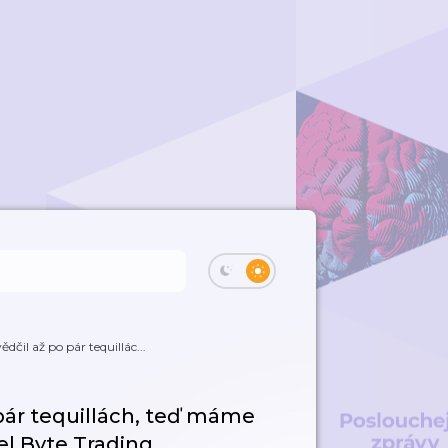
dčil až po pár tequillác...
pár tequillách, teď máme
tel Byte Trading