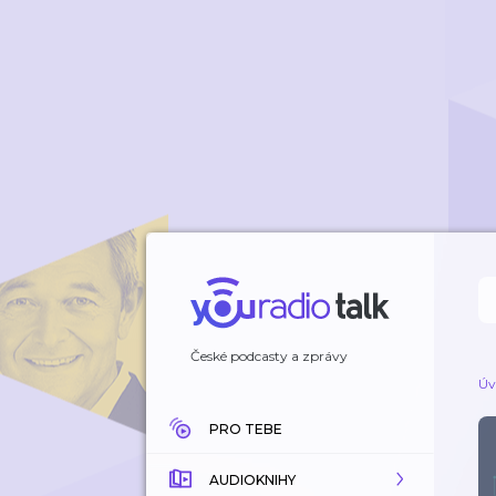
České podcasty a zprávy
Úv
PRO TEBE
AUDIOKNIHY