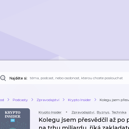
Najděte si:
od
Podcasty
Zpravodajství
Krypto Insider
Kolegu jsem přesvě
Krypto Insider
Zpravodajství
,
Byznys
,
Technika
Kolegu jsem přesvědčil až po 
na trhu miliardu, říká zaklada