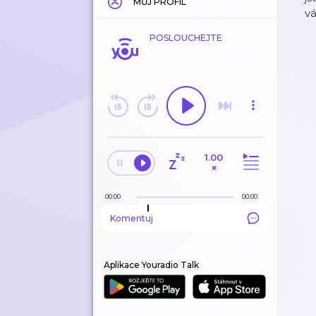
MŮJ PROFIL
v
POSLOUCHEJTE
1.00
×
00:00
00:00
Komentuj
Aplikace Youradio Talk