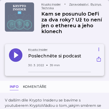
Krypto Insider
Zpravodajství
,
Byznys
,
Technika
Kam se posunulo DeFi
za dva roky? Už to není
jen o ethereu a jeho
klonech
Krypto Insider
Poslechněte si podcast
30. 3. 2022
39 min
INFO
KOMENTÁŘE
V dalším díle Krypto Insideru se bavíme s
youtuberem KryptoVláďou o tom, jakým směrem se