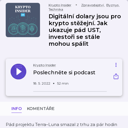
Krypto Insider
Zpravodajství
,
Byznys
,
Technika
Digitální dolary jsou pro
krypto stěžejní. Jak
ukazuje pád UST,
investoři se stále
mohou spálit
Krypto Insider
Poslechněte si podcast
18. 5. 2022
52 min
INFO
KOMENTÁŘE
Pád projektu Terra–Luna smazal z trhu za pár hodin