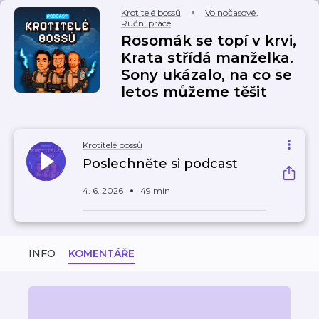
Krotitelé bossů
Volnočasové
,
Ruční práce
Rosomák se topí v krvi,
Krata střídá manželka.
Sony ukázalo, na co se
letos můžeme těšit
Krotitelé bossů
Poslechněte si podcast
4. 6. 2026
49 min
INFO
KOMENTÁŘE